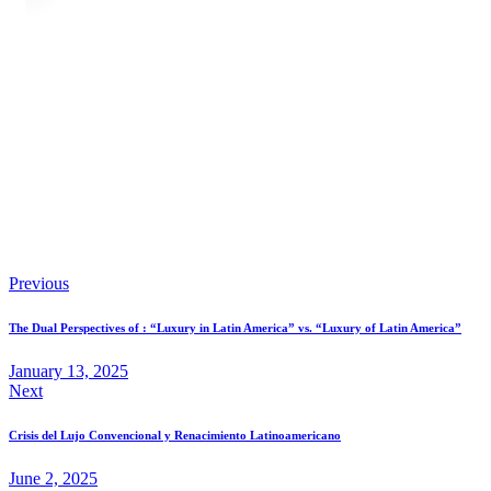
Previous
The Dual Perspectives of : “Luxury in Latin America” vs. “Luxury of Latin America”
January 13, 2025
Next
Crisis del Lujo Convencional y Renacimiento Latinoamericano
June 2, 2025